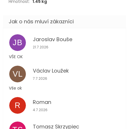
Hmotnost
:
1.45 kg
Jaroslav Bouše
JB
Hodnocení obchodu je 5 z 5 hvězdiček.
21.7.2026
VŠE OK
Václav Loužek
VL
Hodnocení obchodu je 5 z 5 hvězdiček.
7.7.2026
Vše ok
Roman
R
Hodnocení obchodu je 5 z 5 hvězdiček.
4.7.2026
Tomasz Skrzypiec