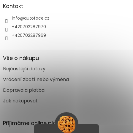
Kontakt
info
@
autoface.cz
+420702287970
+420702287969
Vše o nákupu
Nejčastější dotazy
Vrácení zboží nebo výměna
Doprava a platba
Jak nakupovat
Přijímáme online platby