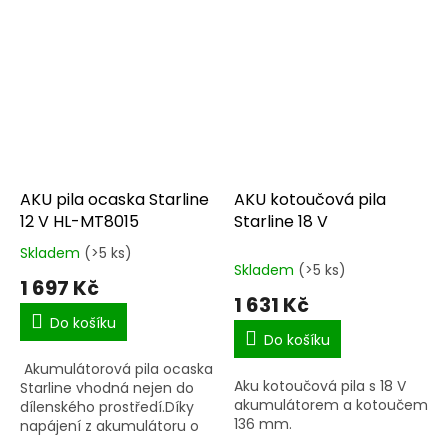
AKU pila ocaska Starline
AKU kotoučová pila
12 V HL-MT8015
Starline 18 V
Skladem
(>5 ks)
Průměrné
Skladem
(>5 ks)
hodnocení
1 697 Kč
produktu
1 631 Kč
je
Do košíku
5,0
Do košíku
z
Akumulátorová pila ocaska
5
Aku kotoučová pila s 18 V
Starline vhodná nejen do
hvězdiček.
akumulátorem a kotoučem
dílenského prostředí.Díky
136 mm.
napájení z akumulátoru o
napětí 12 V nejste omezeni