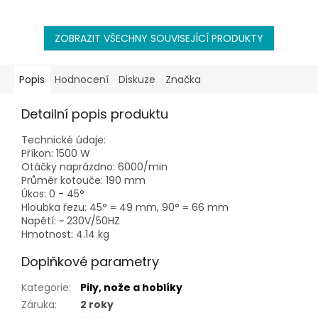
žádnými přívodními
kabely,snadno ji tak
můžete...
ZOBRAZIT VŠECHNY SOUVISEJÍCÍ PRODUKTY
Popis
Hodnocení
Diskuze
Značka
Detailní popis produktu
Technické údaje:
Příkon: 1500 W
Otáčky naprázdno: 6000/min
Průměr kotouče: 190 mm
Úkos: 0 - 45°
Hloubka řezu: 45° = 49 mm, 90° = 66 mm
Napětí: ~ 230V/50HZ
Hmotnost: 4.14 kg
Doplňkové parametry
Kategorie
:
Pily, nože a hoblíky
Záruka
:
2 roky