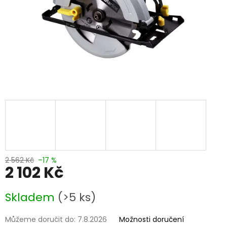
2 562 Kč
–17 %
2 102 Kč
Měrná
Skladem
(>5 ks)
cena:
Můžeme doručit do:
7.8.2026
Možnosti doručení