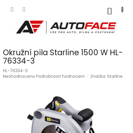
Přejít
na
NÁKUP
obsah
KOŠÍK
Okružní pila Starline 1500 W HL-
76334-3
HL-76334-3
Průměrné
Neohodnoceno
Podrobnosti hodnocení
Značka:
Starline
hodnocení
produktu
je
0,0
z
5
hvězdiček.