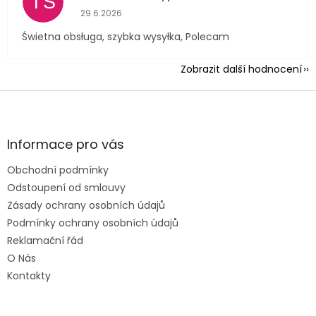
TS
Hodnocení obchodu je 5 z 5 hvězdiček.
29.6.2026
Świetna obsługa, szybka wysyłka, Polecam
Zobrazit další hodnocení
Z
á
p
a
Informace pro vás
t
Obchodní podmínky
í
Odstoupení od smlouvy
Zásady ochrany osobních údajů
Podmínky ochrany osobních údajů
Reklamační řád
O Nás
Kontakty