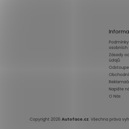
Z
á
p
a
t
Informa
í
Podmínky
osobních 
Zásady o
údajů
Odstoupe
Obchodní
Reklamačn
Napište 
O Nás
Copyright 2026
Autoface.cz
. Všechna práva vy