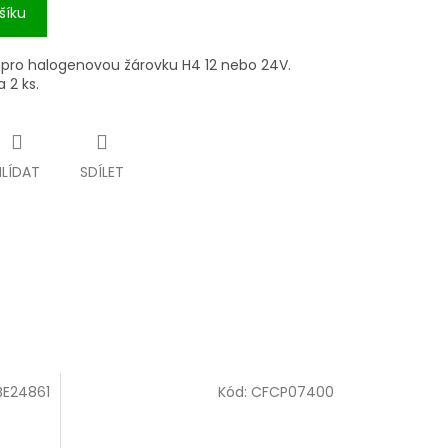
šíku
 pro halogenovou žárovku H4 12 nebo 24V.
 2 ks.
HLÍDAT
SDÍLET
BE24861
Kód:
CFCP07400