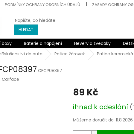
PODMÍNKY OCHRANY OSOBNÍCH ÚDAJŮ
ZÁSADY OCHRANY OS
HLEDAT
í boxy
Baterie a napájení
Hevery a zvedáky
Děts
 příslušenství do auta
Patice žárovek
Patice keramická
CFCP08397
CFCP08397
:
Carface
89 Kč
Měrná
ihned k odeslání
(
cena:
Můžeme doručit do:
11.8.2026