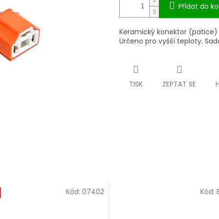
Přidat do ko
Keramický konektor (patice)
Určeno pro vyšší teploty. Sada
TISK
ZEPTAT SE
Kód:
07402
Kód: