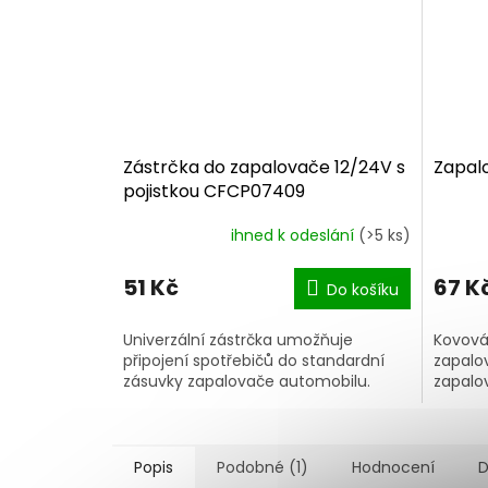
Zástrčka do zapalovače 12/24V s
Zapal
pojistkou CFCP07409
ihned k odeslání
(>5 ks)
51 Kč
67 K
Do košíku
Univerzální zástrčka umožňuje
Kovová
připojení spotřebičů do standardní
zapalo
zásuvky zapalovače automobilu.
zapalo
Popis
Podobné (1)
Hodnocení
D