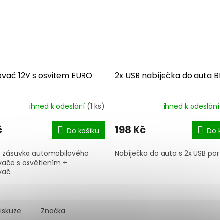
ovač 12V s osvitem EURO
2x USB nabíječka do auta 
ihned k odeslání
(1 ks)
ihned k odeslán
č
198 Kč
Do košíku
Do 
 zásuvka automobilového
Nabíječka do auta s 2x USB por
vače s osvětlením +
vač.
iskuze
Značka