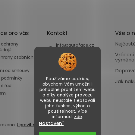
ce pro vás
Kontakt
Vše o 
Nejčastě
 ochrany
info
@
autoface.cz
údajů
+420702287970
Vrácení
chrany osobních
výměna
+420702287969
Doprava
ní od smlouvy
 podmínky
Používáme cookies,
Jak nak
abychom Vám umožnili
í řád
pohodlné prohlížení webu
nám
a díky analýze provozu
webu neustále zlepšovali
jeho funkce, výkon a
použitelnost. Více
informací
zde
.
Nastavení
hrazena.
Upravit nastavení cookies