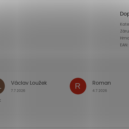
Dop
Kate
Zár
Hmo
EAN
:
Václav Loužek
Roman
L
R
ček.
Hodnocení obchodu je 5 z 5 hvězdiček.
Hodnocení obchodu
7.7.2026
4.7.2026
k