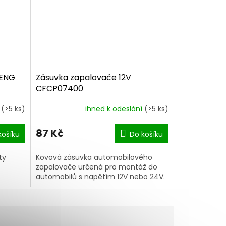
BENG
Zásuvka zapalovače 12V
CFCP07400
í
(>5 ks)
ihned k odeslání
(>5 ks)
87 Kč
košíku
Do košíku
ty
Kovová zásuvka automobilového
zapalovače určená pro montáž do
automobilů s napětím 12V nebo 24V.