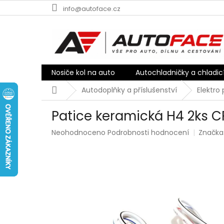
Přejít
info@autoface.cz
na
obsah
Nosiče kol na auto
Autochladničky a chladic
Domů
Autodoplňky a příslušenství
Elektro
Patice keramická H4 2ks 
Průměrné
Neohodnoceno
Podrobnosti hodnocení
Značka
hodnocení
produktu
je
0,0
z
5
hvězdiček.