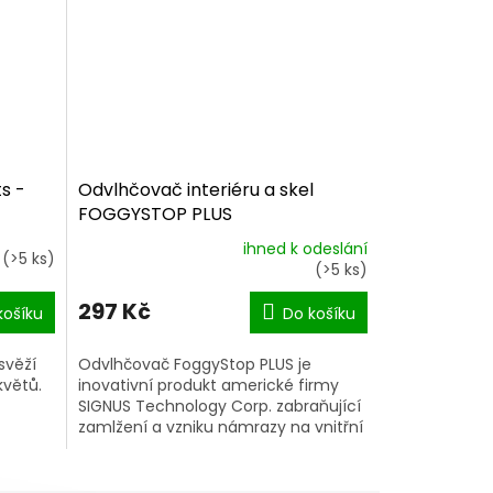
s -
Odvlhčovač interiéru a skel
FOGGYSTOP PLUS
ihned k odeslání
m
(>5 ks)
Průměrné
(>5 ks)
hodnocení
produktu
297 Kč
košíku
Do košíku
je
5,0
svěží
Odvlhčovač FoggyStop PLUS je
z
květů.
inovativní produkt americké firmy
5
SIGNUS Technology Corp. zabraňující
hvězdiček.
zamlžení a vzniku námrazy na vnitřní
straně skla automobilu