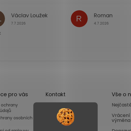
Václav Loužek
Roman
L
R
ček.
Hodnocení obchodu je 5 z 5 hvězdiček.
Hodnocení obchodu
7.7.2026
4.7.2026
k
ce pro vás
Kontakt
Vše o 
Nejčastě
 ochrany
info
@
autoface.cz
údajů
+420702287970
Vrácení
chrany osobních
výměna
+420702287969
Doprava
ní od smlouvy