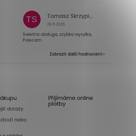
Tomasz Skrzypiec
TS
 je 5 z 5 hvězdiček.
Hodnocení obchodu je 5 z 5 hvězdiček.
29.6.2026
Świetna obsługa, szybka wysyłka,
Polecam
Zobrazit další hodnocení
nákupu
Přijímáme online
platby
jší dotazy
 zboží nebo
 a platba