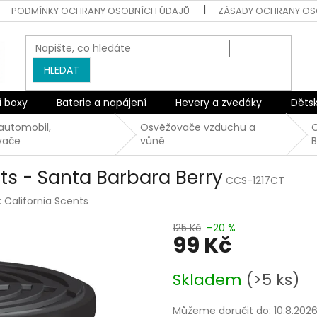
PODMÍNKY OCHRANY OSOBNÍCH ÚDAJŮ
ZÁSADY OCHRANY OS
HLEDAT
í boxy
Baterie a napájení
Hevery a zvedáky
Děts
automobil,
Osvěžovače vzduchu a
O
vače
vůně
B
ts - Santa Barbara Berry
CCS-1217CT
:
California Scents
125 Kč
–20 %
99 Kč
Měrná
Skladem
(>5 ks)
cena:
Můžeme doručit do:
10.8.202