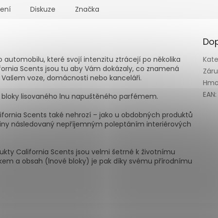
ení
Diskuze
Značka
Dop
tomobilu, které svojí intenzitu ztrácejí po několika
Kate
ifornia Scents jsou tu aby Vám dokázaly, co znamená
Zár
e Vašem voze, domácnosti nebo kanceláři.
Hmo
EAN
:
i bloky lisovaného lnu napuštěného parfémem.
fornia Scents také nehrozí – jako u obdobných produktů
iny následovaný nepříjemným poleptáním interiérových
dukty California Scents jsou velmi šetrné k životnímu
níkem a obsah (lnové bloky) je pak díky svému přírodnímu