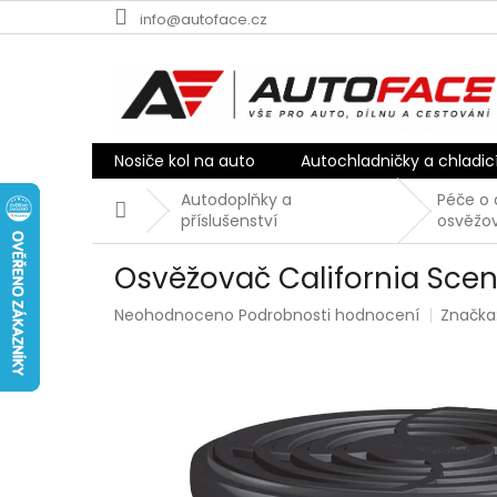
Přejít
info@autoface.cz
na
obsah
Nosiče kol na auto
Autochladničky a chladic
Autodoplňky a
Péče o 
Domů
příslušenství
osvěžo
Osvěžovač California Scen
Průměrné
Neohodnoceno
Podrobnosti hodnocení
Značka
hodnocení
produktu
je
0,0
z
5
hvězdiček.