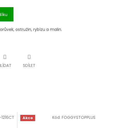
šíku
růvek, ostružin, rybízu a malin.
HLÍDAT
SDÍLET
1216CT
Kód:
FOGGYSTOPPLUS
Akce