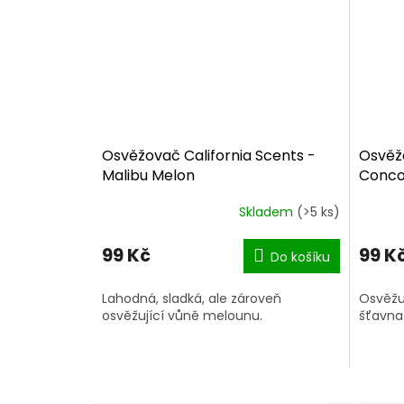
Osvěžovač California Scents -
Osvěžo
Malibu Melon
Conco
Skladem
(>5 ks)
99 Kč
99 K
Do košíku
Lahodná, sladká, ale zároveň
Osvěžuj
osvěžující vůně melounu.
šťavna