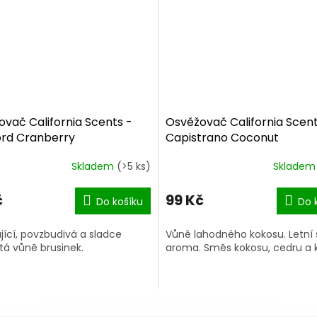
vač California Scents -
Osvěžovač California Scent
rd Cranberry
Capistrano Coconut
Skladem
(>5 ks)
Sklade
č
99 Kč
Do košíku
Do 
ící, povzbudivá a sladce
Vůně lahodného kokosu. Letní 
tá vůně brusinek.
aroma. Směs kokosu, cedru a 