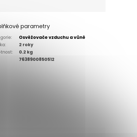
lňkové parametry
gorie
:
Osvěžovače vzduchu a vůně
uka
:
2 roky
tnost
:
0.2 kg
7638900850512