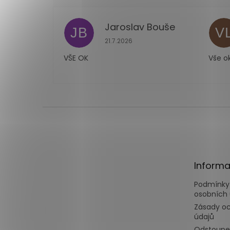
Jaroslav Bouše
JB
V
Hodnocení obchodu je 5 z 5 hvězdi
21.7.2026
VŠE OK
Vše o
Z
á
p
a
t
Informa
í
Podmínky
osobních 
Zásady o
údajů
Odstoupe