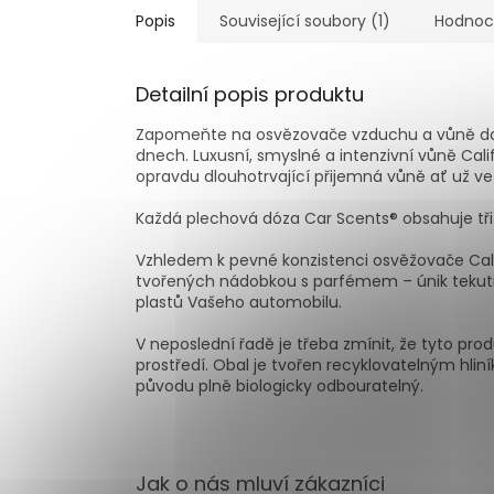
Popis
Související soubory (1)
Hodnoc
Detailní popis produktu
Zapomeňte na osvězovače vzduchu a vůně do au
dnech. Luxusní, smyslné a intenzivní vůně Cal
opravdu dlouhotrvající přijemná vůně ať už v
Každá plechová dóza Car Scents® obsahuje tř
Vzhledem k pevné konzistenci osvěžovače Cali
tvořených nádobkou s parfémem – únik tekut
plastů Vašeho automobilu.
V neposlední řadě je třeba zmínit, že tyto pro
prostředí. Obal je tvořen recyklovatelným hli
původu plně biologicky odbouratelný.