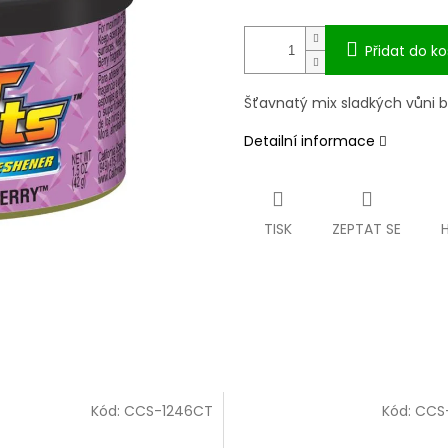
Přidat do ko
Šťavnatý mix sladkých vůni bo
Detailní informace
TISK
ZEPTAT SE
Kód:
CCS-1246CT
Kód:
CCS-