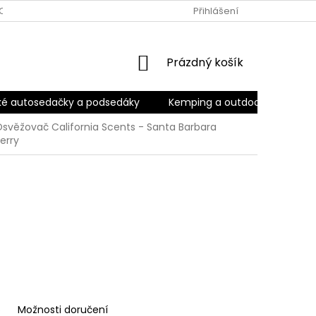
OBNÍCH ÚDAJŮ
ODSTOUPENÍ OD SMLOUVY
Přihlášení
OBCHODNÍ POD
NÁKUPNÍ
Prázdný košík
KOŠÍK
ké autosedačky a podsedáky
Kemping a outdoor
Kara
svěžovač California Scents - Santa Barbara
erry
6
Možnosti doručení