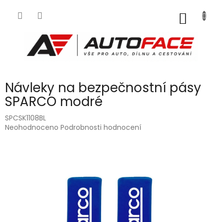
Přejít
na
NÁKUP
obsah
KOŠÍK
Návleky na bezpečnostní pásy
SPARCO modré
SPCSK1108BL
Průměrné
Neohodnoceno
Podrobnosti hodnocení
hodnocení
produktu
je
0,0
z
5
hvězdiček.