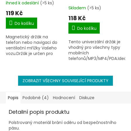
CF26116
ihned k odeslání
(>5 ks)
Průměrné
Skladem
(>5 ks)
hodnocení
119 Kč
produktu
118 Kč
je
Do košíku
5,0
Do košíku
z
Magnetický držák na
5
Tento univerzální držák je
telefon nebo navigaci do
hvězdiček.
vhodný pro všechny typy
ventilační mřížky Vašeho
mobilních
vozu.Držák je určen pro
telefonů/MP3/MP4/PDA.Ideáln
široké použití a funguje
pro chytré telefony
téměř se všemi mobilními
(smartphone), které jsou
telefony a navigacemi.
používány v autě jako
ZOBRAZIT VŠECHNY SOUVISEJÍCÍ PRODUKTY
navigace.
Popis
Podobné (4)
Hodnocení
Diskuze
Detailní popis produktu
Polstrovaný materiál brání oděru od bezpečnostního
pásu.