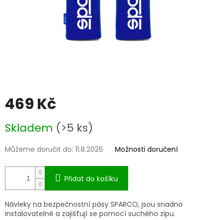
469 Kč
Měrná
Skladem
(>5 ks)
cena:
Můžeme doručit do:
11.8.2026
Možnosti doručení
Přidat do košíku
Návleky na bezpečnostní pásy SPARCO, jsou snadno
instalovatelné a zajišťují se pomocí suchého zipu.