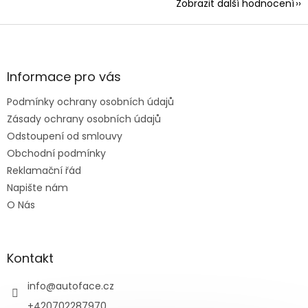
Zobrazit další hodnocení
Z
á
p
a
Informace pro vás
t
Podmínky ochrany osobních údajů
í
Zásady ochrany osobních údajů
Odstoupení od smlouvy
Obchodní podmínky
Reklamační řád
Napište nám
O Nás
Kontakt
info
@
autoface.cz
+420702287970