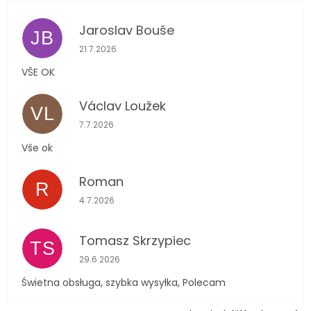
Jaroslav Bouše
JB
Hodnocení obchodu je 5 z 5 hvězdiček.
21.7.2026
VŠE OK
Václav Loužek
VL
Hodnocení obchodu je 5 z 5 hvězdiček.
7.7.2026
Vše ok
Roman
R
Hodnocení obchodu je 5 z 5 hvězdiček.
4.7.2026
Tomasz Skrzypiec
TS
Hodnocení obchodu je 5 z 5 hvězdiček.
29.6.2026
Świetna obsługa, szybka wysyłka, Polecam