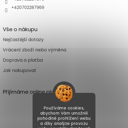
+420702287969
Vše o nákupu
Nejčastější dotazy
Vrácení zboží nebo výměna
Doprava a platba
Jak nakupovat
Přijímáme online platby
Používáme cookies,
abychom Vám umožnili
pohodlné prohlížení webu
a díky analýze provozu