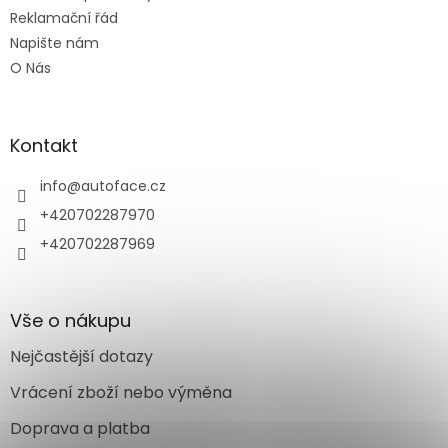
Reklamační řád
Napište nám
O Nás
Kontakt
info
@
autoface.cz
+420702287970
+420702287969
Vše o nákupu
Nejčastější dotazy
Vrácení zboží nebo výměna
Doprava a platba