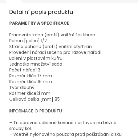
Detailní popis produktu
PARAMETRY A SPECIFIKACE
Pracovní strana (profil)
vnitřní šestihran
Pohon [palec]
1/2
Strana pohonu (profil)
vnitřní čtyřhran
Provedení nářadí
určeno pro rázové nářadí
Balení
v plastovém kufru
Jednotka množství
sada
Počet nářadí
3
Rozměr klíče
17 mm
Rozměr klíče
19 mm
Tvar
dlouhý
Rozměr klíče
21 mm
Celková délka [mm]
85
INFORMACE O PRODUKTU
– Tři barevně odlišené kované nástavce na běžné
šrouby kol.
– Včetně nylonového pouzdra proti poškrábáni disku.