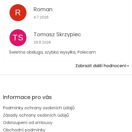
Roman
R
Hodnocení obchodu je 5 z 5 hvězdiček.
4.7.2026
Tomasz Skrzypiec
TS
Hodnocení obchodu je 5 z 5 hvězdiček.
29.6.2026
Świetna obsługa, szybka wysyłka, Polecam
Zobrazit další hodnocení
Z
á
p
a
Informace pro vás
t
Podmínky ochrany osobních údajů
í
Zásady ochrany osobních údajů
Odstoupení od smlouvy
Obchodní podmínky