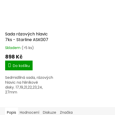
Sada rázových hlavic
7ks - Starline ASK007
Skladem
(>5 ks)
Průměrné
hodnocení
898 Kč
produktu
je
Do košíku
5,0
z
Sedmidílná sada, rázových
5
hlavic na hliníkové
hvězdiček.
disky. 17,19,21,22,23,24,
27mm
Popis
Hodnocení
Diskuze
Značka