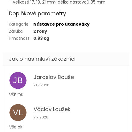
– Velikosti 17, 19, 21 mm, délka nástavců 85 mm.
Doplňkové parametry
Kategorie
:
Nástavce pro utahováky
Záruka
:
2 roky
Hmotnost
:
0.93 kg
Jaroslav Bouše
JB
Hodnocení obchodu je 5 z 5 hvězdiček.
21.7.2026
VŠE OK
Václav Loužek
VL
Hodnocení obchodu je 5 z 5 hvězdiček.
7.7.2026
Vše ok