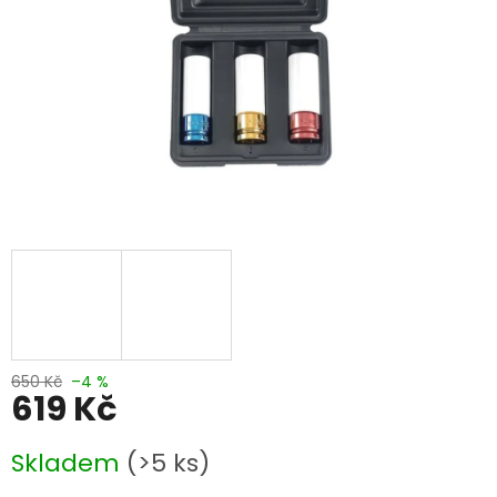
650 Kč
–4 %
619 Kč
Měrná
Skladem
(>5 ks)
cena: