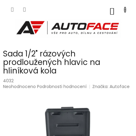
Přejít
na
NÁKUP
obsah
KOŠÍK
Sada 1/2" rázových
prodloužených hlavic na
hliníková kola
4032
Průměrné
Neohodnoceno
Podrobnosti hodnocení
Značka:
Autoface
hodnocení
produktu
je
0,0
z
5
hvězdiček.