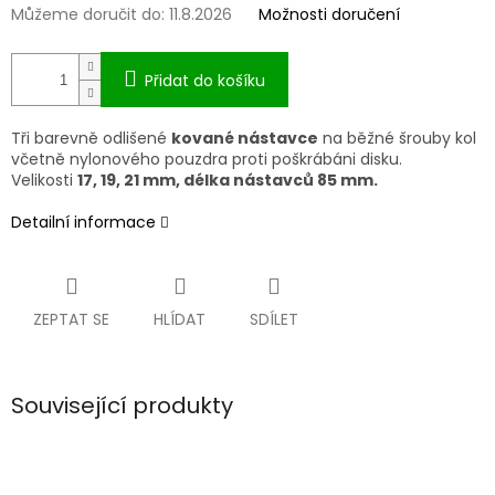
Můžeme doručit do:
11.8.2026
Možnosti doručení
Přidat do košíku
Tři barevně odlišené
kované nástavce
na běžné šrouby kol
v
četně nylonového pouzdra proti poškrábáni disku.
Velikosti
17, 19, 21 mm, délka nástavců 85 mm.
Detailní informace
ZEPTAT SE
HLÍDAT
SDÍLET
Související produkty