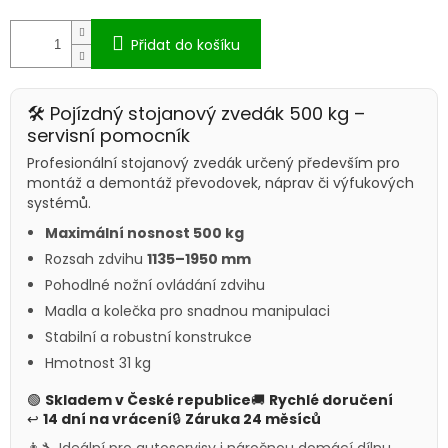
Přidat do košíku
🛠 Pojízdný stojanový zvedák 500 kg –
servisní pomocník
Profesionální stojanový zvedák určený především pro
montáž a demontáž převodovek, náprav či výfukových
systémů.
Maximální nosnost 500 kg
Rozsah zdvihu
1135–1950 mm
Pohodlné nožní ovládání zdvihu
Madla a kolečka pro snadnou manipulaci
Stabilní a robustní konstrukce
Hmotnost 31 kg
🟢
Skladem v České republice
🚚
Rychlé doručení
↩
14 dní na vrácení
🔒
Záruka 24 měsíců