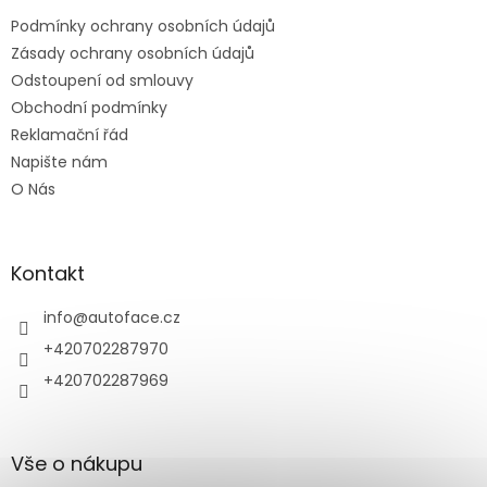
t
Podmínky ochrany osobních údajů
í
Zásady ochrany osobních údajů
Odstoupení od smlouvy
Obchodní podmínky
Reklamační řád
Napište nám
O Nás
Kontakt
info
@
autoface.cz
+420702287970
+420702287969
Vše o nákupu