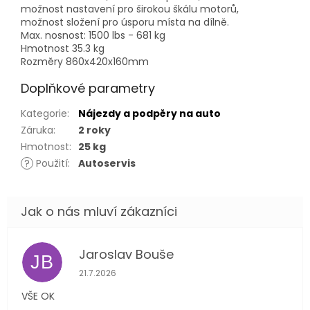
možnost nastavení pro širokou škálu motorů,
možnost složení pro úsporu místa na dílně.
Max. nosnost: 1500 lbs - 681 kg
Hmotnost 35.3 kg
Rozměry 860x420x160mm
Doplňkové parametry
Kategorie
:
Nájezdy a podpěry na auto
Záruka
:
2 roky
Hmotnost
:
25 kg
?
Použití
:
Autoservis
Jaroslav Bouše
JB
Hodnocení obchodu je 5 z 5 hvězdiček.
21.7.2026
VŠE OK