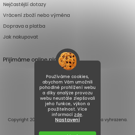
Nejčastější dotazy
Vrácení zboží nebo výměna
Doprava a platba
Jak nakupovat
Přijímáme online platby
Používáme cookies,
abychom Vám umožnili
pohodlné prohlížení webu
a díky analýze provozu
webu neustále zlepšovali
Vytvořil Shoptet
jeho funkce, výkon a
použitelnost. Více
informací
zde
.
Copyright 2026
Autoface.cz
. Všechna práva vyhrazena.
Nastavení
Upravit nastavení cookies