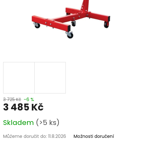
3 725 Kč
–6 %
3 485 Kč
Měrná
Skladem
(>5 ks)
cena:
Můžeme doručit do:
11.8.2026
Možnosti doručení