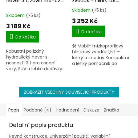
hever 3 t, zdvih 145–520
zvedák - hliník 1.5t
mm T83000E
T815016L
Skladem
(>5 ks)
Průměrné
Skladem
(>5 ks)
hodnocení
3 252 Kč
produktu
3 189 Kč
je
Do košíku
5,0
Do košíku
z
🛠 Mobilní nízkoprofilový
5
Robustní pojízdný
hliníkový zvedák 1,5 t –
hvězdiček.
hydraulický hever s
lehký a skladný Kompaktní
nosností 3 t pro osobní
a lehký pomocník do
vozy, SUV a lehké dodávky.
garáže i na cesty. Ideální
Nabízí široký rozsah zdvihu
řešení pro rychlé zvednutí
145–520 mm, masivní
osobního vozu. Nosnost...
stabilní konstrukci a
pohodlné ovládání...
ZOBRAZIT VŠECHNY SOUVISEJÍCÍ PRODUKTY
Popis
Podobné (4)
Hodnocení
Diskuze
Značka
Detailní popis produktu
Pevná konstrukce, univerzální použití, variabilní