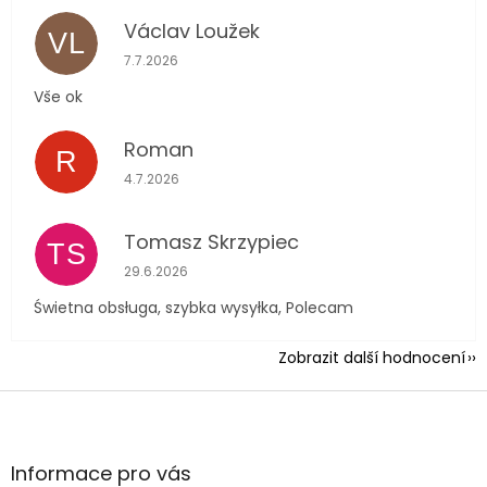
Václav Loužek
VL
Hodnocení obchodu je 5 z 5 hvězdiček.
7.7.2026
Vše ok
Roman
R
Hodnocení obchodu je 5 z 5 hvězdiček.
4.7.2026
Tomasz Skrzypiec
TS
Hodnocení obchodu je 5 z 5 hvězdiček.
29.6.2026
Świetna obsługa, szybka wysyłka, Polecam
Zobrazit další hodnocení
Z
á
p
a
Informace pro vás