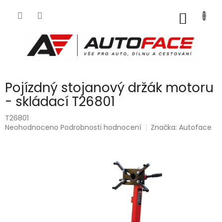
Přejít
na
NÁKUP
obsah
KOŠÍK
Pojízdný stojanový držák motoru
- skládací T26801
T26801
Průměrné
Neohodnoceno
Podrobnosti hodnocení
Značka:
Autoface
hodnocení
produktu
je
0,0
z
5
hvězdiček.