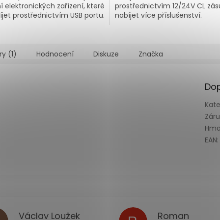
í elektronických zařízení, které
prostřednictvím 12/24V CL zás
íjet prostřednictvím USB portu.
nabíjet více příslušenství.
ry (1)
Hodnocení
Diskuze
Značka
Dop
Kate
Zár
Hmo
EAN
:
Václav Loužek
Roman