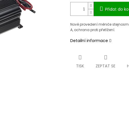
Přidat do ko
Nov
é provedení m
ěniče stejnosm
A, ochrana proti p
řet
í
žen
í.
Detailní informace
TISK
ZEPTAT SE