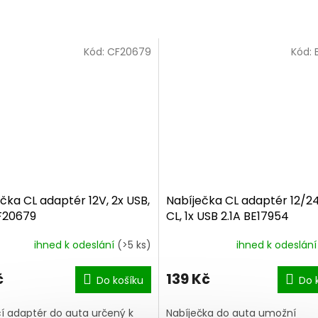
Kód:
CF20679
Kód:
čka CL adaptér 12V, 2x USB,
Nabíječka CL adaptér 12/24
F20679
CL, 1x USB 2.1A BE17954
ihned k odeslání
(>5 ks)
ihned k odeslán
č
139 Kč
Do košíku
Do 
í adaptér do auta určený k
Nabíječka do auta umožní