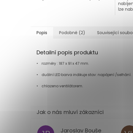
nabíjen
lze nab
Popis
Podobné (2)
Související soubo
Detailní popis produktu
•
r
ozm
ěry : 187 x 91 x 47 mm.
•
du
ální LED barva indikuje stav: napájení /selhání.
•
c
hlazeno ventilátorem.
Jaroslav Bouše