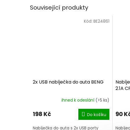
Související produkty
Kód:
BE24861
2x USB nabíječka do auta BENG
Nabíje
2.1A C
ihned k odeslání
(>5 ks)
198 Kč
90 K
Do košíku
Nabíječka do auta s 2x USB porty
Nabíjec