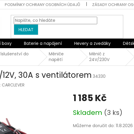
PODMÍNKY OCHRANY OSOBNÍCH ÚDAJŮ
ZÁSADY OCHRANY OS
HLEDAT
í boxy
Baterie a napájení
Hevery a zvedáky
Děts
říslušenství do
Měniče
Měnič z
napětí
24V/230V
/12V, 30A s ventilátorem
34330
:
CARCLEVER
1 185 Kč
Měrná
Skladem
(3 ks)
cena:
Můžeme doručit do:
11.8.2026