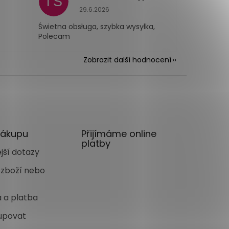
TS
 je 5 z 5 hvězdiček.
Hodnocení obchodu je 5 z 5 hvězdiček.
29.6.2026
Świetna obsługa, szybka wysyłka,
Polecam
Zobrazit další hodnocení
nákupu
Přijímáme online
platby
jší dotazy
 zboží nebo
 a platba
upovat