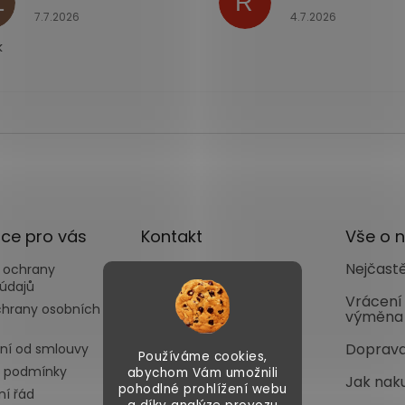
L
R
ček.
Hodnocení obchodu je 5 z 5 hvězdiček.
Hodnocení obchodu
7.7.2026
4.7.2026
k
ce pro vás
Kontakt
Vše o 
Nejčastě
 ochrany
info
@
autoface.cz
údajů
+420702287970
Vrácení
chrany osobních
výměna
+420702287969
Doprava
ní od smlouvy
Používáme cookies,
 podmínky
abychom Vám umožnili
Jak nak
pohodlné prohlížení webu
í řád