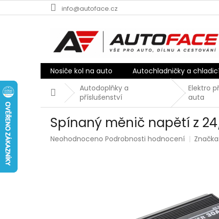
Přejít
info@autoface.cz
na
obsah
Nosiče kol na auto
Autochladničky a chladic
Autodoplňky a
Elektro p
Domů
příslušenství
auta
Spínaný měnič napětí z 24
Průměrné
Neohodnoceno
Podrobnosti hodnocení
Značka
hodnocení
produktu
je
0,0
z
5
hvězdiček.