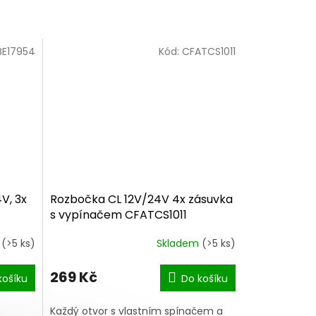
BE17954
Kód:
CFATCS1011
V, 3x
Rozbočka CL 12V/24V 4x zásuvka
s vypínačem CFATCS1011
í
(>5 ks)
Skladem
(>5 ks)
Průměrné
hodnocení
produktu
269 Kč
košíku
Do košíku
je
5,0
Každý otvor s vlastním spínačem a
z