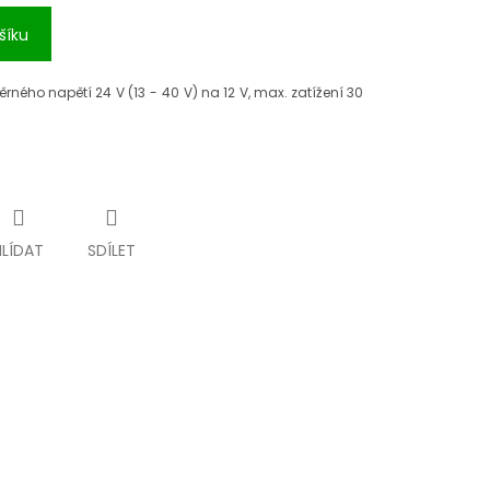
šíku
ěrn
ého nap
ět
í 24
V (13
-
40
V) na 12
V, max. zatí
žen
í 30
HLÍDAT
SDÍLET