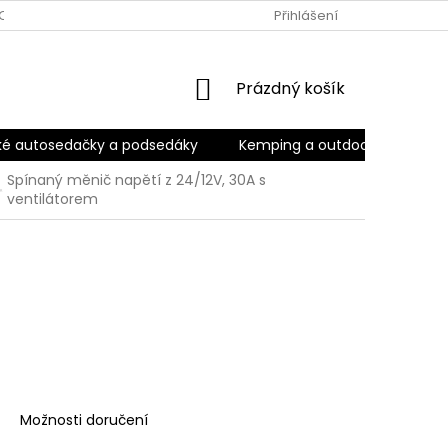
OBNÍCH ÚDAJŮ
ODSTOUPENÍ OD SMLOUVY
Přihlášení
OBCHODNÍ POD
NÁKUPNÍ
Prázdný košík
KOŠÍK
ké autosedačky a podsedáky
Kemping a outdoor
Kara
Spínaný měnič napětí z 24/12V, 30A s
ventilátorem
Možnosti doručení