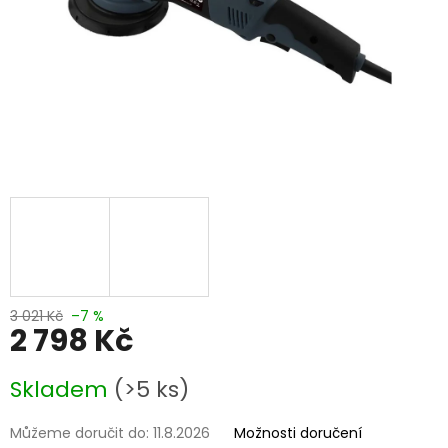
3 021 Kč
–7 %
2 798 Kč
Měrná
Skladem
(>5 ks)
cena:
Můžeme doručit do:
11.8.2026
Možnosti doručení