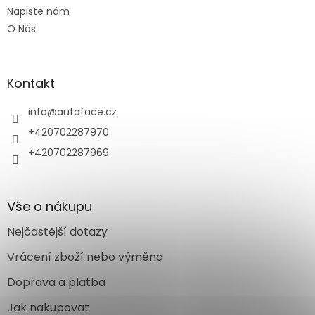
Napište nám
O Nás
Kontakt
info
@
autoface.cz
+420702287970
+420702287969
Vše o nákupu
Nejčastější dotazy
Vrácení zboží nebo výměna
Doprava a platba
Jak nakupovat