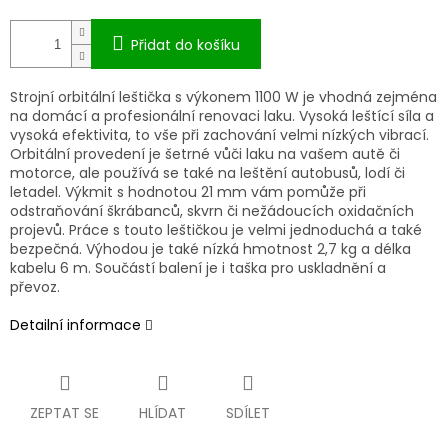
Přidat do košíku
Strojní orbitální leštička s výkonem 1100 W je vhodná zejména
na domácí a profesionální renovaci laku. Vysoká leštící síla a
vysoká efektivita, to vše při zachování velmi nízkých vibrací.
Orbitální provedení je šetrné vůči laku na vašem autě či
motorce, ale používá se také na leštění autobusů, lodí či
letadel. Výkmit s hodnotou 21 mm vám pomůže při
odstraňování škrábanců, skvrn či nežádoucích oxidačních
projevů. Práce s touto leštičkou je velmi jednoduchá a také
bezpečná. Výhodou je také nízká hmotnost 2,7 kg a délka
kabelu 6 m. Součástí balení je i taška pro uskladnění a
převoz.
Detailní informace
ZEPTAT SE
HLÍDAT
SDÍLET