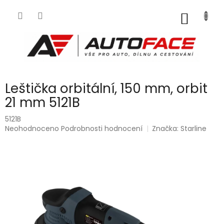
Přejít
na
NÁKUP
obsah
KOŠÍK
Leštička orbitální, 150 mm, orbit
21 mm 5121B
5121B
Průměrné
Neohodnoceno
Podrobnosti hodnocení
Značka:
Starline
hodnocení
produktu
je
0,0
z
5
hvězdiček.