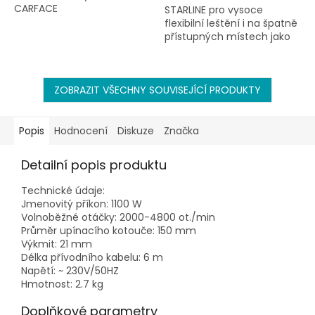
CARFACE
STARLINE pro vysoce
flexibilní leštění i na špatně
přístupných místech jako
jsou kliky dveři nebo prolisy,
kde s velkou leštičkou není
dostatek místa.
ZOBRAZIT VŠECHNY SOUVISEJÍCÍ PRODUKTY
Popis
Hodnocení
Diskuze
Značka
Detailní popis produktu
Technické údaje:
Jmenovitý příkon: 1100 W
Volnoběžné otáčky: 2000-4800 ot./min
Průměr upínacího kotouče: 150 mm
Výkmit: 21 mm
Délka přívodního kabelu: 6 m
Napětí: ~ 230V/50HZ
Hmotnost: 2.7 kg
Doplňkové parametry