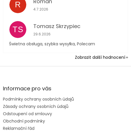
Roman
R
Hodnocení obchodu je 5 z 5 hvězdiček.
4.7.2026
Tomasz Skrzypiec
TS
Hodnocení obchodu je 5 z 5 hvězdiček.
29.6.2026
Świetna obsługa, szybka wysyłka, Polecam
Zobrazit další hodnocení
Z
á
p
a
Informace pro vás
t
Podmínky ochrany osobních údajů
í
Zásady ochrany osobních údajů
Odstoupení od smlouvy
Obchodní podmínky
Reklamační řád