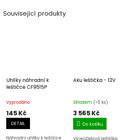
Související produkty
Uhlíky náhradní k
Aku leštička - 12V
leštičce CF9515P
Vyprodáno
Skladem
(>5 ks)
145 Kč
3 565 Kč
DETAIL
Do košíku
Náhradní uhlíky k leštičce
Víceúčelová leštička