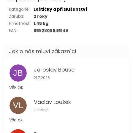
Kategorie
:
Leštičky a příslušenství
Záruka
:
2 roky
Hmotnost
:
1.45 kg
EAN
:
8592808545149
Jaroslav Bouše
JB
Hodnocení obchodu je 5 z 5 hvězdiček.
21.7.2026
VŠE OK
Václav Loužek
VL
Hodnocení obchodu je 5 z 5 hvězdiček.
7.7.2026
Vše ok