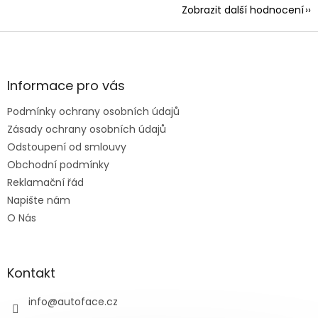
Zobrazit další hodnocení
Z
á
p
a
Informace pro vás
t
Podmínky ochrany osobních údajů
í
Zásady ochrany osobních údajů
Odstoupení od smlouvy
Obchodní podmínky
Reklamační řád
Napište nám
O Nás
Kontakt
info
@
autoface.cz