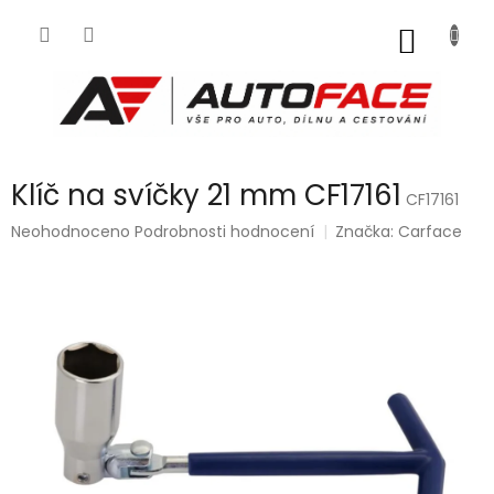
Přejít
na
NÁKUP
obsah
KOŠÍK
Klíč na svíčky 21 mm CF17161
CF17161
Průměrné
Neohodnoceno
Podrobnosti hodnocení
Značka:
Carface
hodnocení
produktu
je
0,0
z
5
hvězdiček.