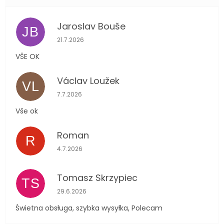
Jaroslav Bouše
JB
Hodnocení obchodu je 5 z 5 hvězdiček.
21.7.2026
VŠE OK
Václav Loužek
VL
Hodnocení obchodu je 5 z 5 hvězdiček.
7.7.2026
Vše ok
Roman
R
Hodnocení obchodu je 5 z 5 hvězdiček.
4.7.2026
Tomasz Skrzypiec
TS
Hodnocení obchodu je 5 z 5 hvězdiček.
29.6.2026
Świetna obsługa, szybka wysyłka, Polecam