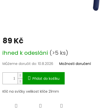
89 Kč
Měrná
ihned k odeslání
(>5 ks)
cena:
Můžeme doručit do:
10.8.2026
Možnosti doručení
Přidat do košíku
Klíč na svíčky velikost klíče 21mm