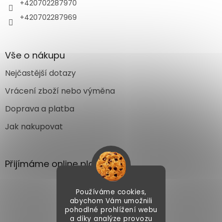
+420702287970
+420702287969
Vše o nákupu
Nejčastější dotazy
Vrácení zboží nebo výměna
Doprava a platba
Jak nakupovat
Přijímáme online platby
Používáme cookies,
abychom Vám umožnili
pohodlné prohlížení webu
a díky analýze provozu