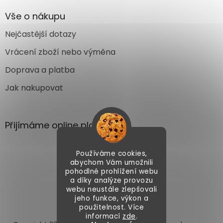
Vše o nákupu
Nejčastější dotazy
Vrácení zboží nebo výměna
Doprava a platba
Jak nakupovat
Přijímáme online platby
Používáme cookies,
abychom Vám umožnili
pohodlné prohlížení webu
a díky analýze provozu
webu neustále zlepšovali
Vytvořil Shoptet
jeho funkce, výkon a
použitelnost. Více
informací
zde
.