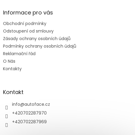
p
a
Informace pro vás
t
Obchodní podmínky
í
Odstoupení od smlouvy
Zásady ochrany osobních údajů
Podmínky ochrany osobních údajů
Reklamační řád
O Nás
Kontakty
Kontakt
info
@
autoface.cz
+420702287970
+420702287969