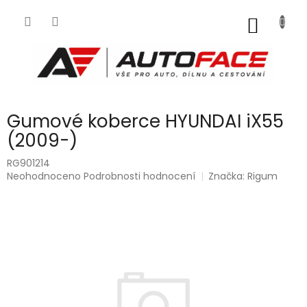
Přejít
na
NÁKUP
obsah
KOŠÍK
Gumové koberce HYUNDAI iX55
(2009-)
RG901214
Průměrné
Neohodnoceno
Podrobnosti hodnocení
Značka:
Rigum
hodnocení
produktu
je
0,0
z
5
hvězdiček.