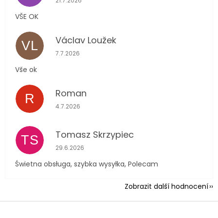
21.7.2026
VŠE OK
Václav Loužek
VL
Hodnocení obchodu je 5 z 5 hvězdiček.
7.7.2026
Vše ok
Roman
R
Hodnocení obchodu je 5 z 5 hvězdiček.
4.7.2026
Tomasz Skrzypiec
TS
Hodnocení obchodu je 5 z 5 hvězdiček.
29.6.2026
Świetna obsługa, szybka wysyłka, Polecam
Zobrazit další hodnocení
Z
á