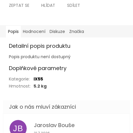
ZEPTAT SE
HLÍDAT
SDÍLET
Popis
Hodnocení
Diskuze
Značka
Detailní popis produktu
Popis produktu není dostupný
Doplňkové parametry
Kategorie
:
IX55
Hmotnost
:
5.2 kg
Jaroslav Bouše
JB
Hodnocení obchodu je 5 z 5 hvězdiček.