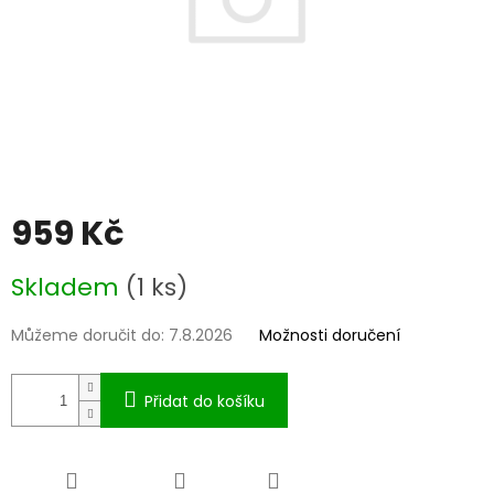
959 Kč
Měrná
Skladem
(1 ks)
cena:
Můžeme doručit do:
7.8.2026
Možnosti doručení
Přidat do košíku