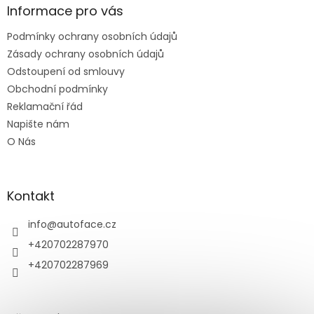
a
Informace pro vás
t
Podmínky ochrany osobních údajů
í
Zásady ochrany osobních údajů
Odstoupení od smlouvy
Obchodní podmínky
Reklamační řád
Napište nám
O Nás
Kontakt
info
@
autoface.cz
+420702287970
+420702287969