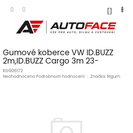
Přejít
na
NÁKUP
obsah
KOŠÍK
Gumové koberce VW ID.BUZZ
2m,ID.BUZZ Cargo 3m 23-
RG906172
Průměrné
Neohodnoceno
Podrobnosti hodnocení
Značka:
Rigum
hodnocení
produktu
je
0,0
z
5
hvězdiček.