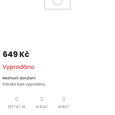
649 Kč
Měrná
Vyprodáno
cena:
Možnosti doručení
Položka byla vyprodána…
ZEPTAT SE
HLÍDAT
SDÍLET