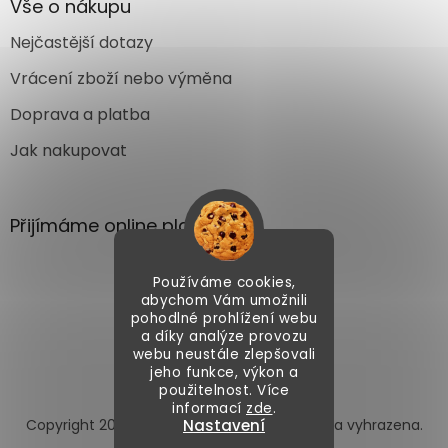
Vše o nákupu
Nejčastější dotazy
Vrácení zboží nebo výměna
Doprava a platba
Jak nakupovat
Přijímáme online platby
Používáme cookies,
abychom Vám umožnili
pohodlné prohlížení webu
a díky analýze provozu
webu neustále zlepšovali
Vytvořil Shoptet
jeho funkce, výkon a
použitelnost. Více
informací
zde
.
Nastavení
Copyright 2026
Autoface.cz
. Všechna práva vyhrazena.
Upravit nastavení cookies