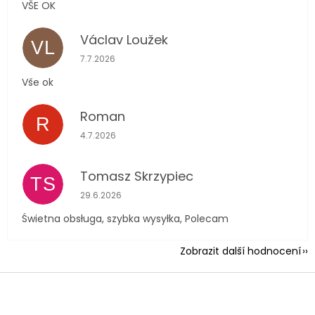
VŠE OK
Václav Loužek
VL
Hodnocení obchodu je 5 z 5 hvězdiček.
7.7.2026
Vše ok
Roman
R
Hodnocení obchodu je 5 z 5 hvězdiček.
4.7.2026
Tomasz Skrzypiec
TS
Hodnocení obchodu je 5 z 5 hvězdiček.
29.6.2026
Świetna obsługa, szybka wysyłka, Polecam
Zobrazit další hodnocení
Z
á
p