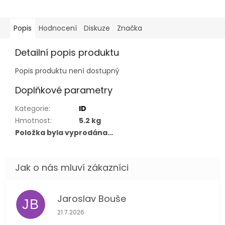
Popis
Hodnocení
Diskuze
Značka
Detailní popis produktu
Popis produktu není dostupný
Doplňkové parametry
Kategorie
:
ID
Hmotnost
:
5.2 kg
Položka byla vyprodána…
Jaroslav Bouše
JB
Hodnocení obchodu je 5 z 5 hvězdiček.
21.7.2026