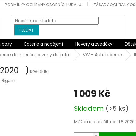
PODMÍNKY OCHRANY OSOBNÍCH ÚDAJŮ
ZÁSADY OCHRANY OS
HLEDAT
í boxy
Baterie a napájení
Hevery a zvedáky
Děts
erce do interiéru a vany do kufru
VW - Autokoberce
2020- )
RG905151
:
Rigum
1 009 Kč
Měrná
Skladem
(>5 ks)
cena:
Můžeme doručit do:
11.8.2026