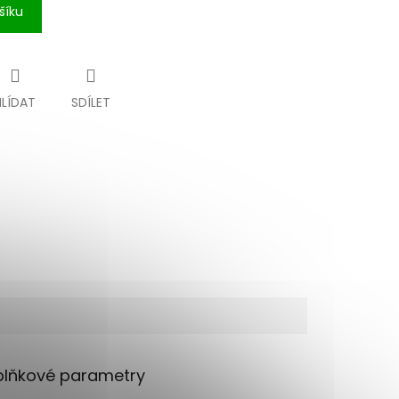
šíku
HLÍDAT
SDÍLET
lňkové parametry