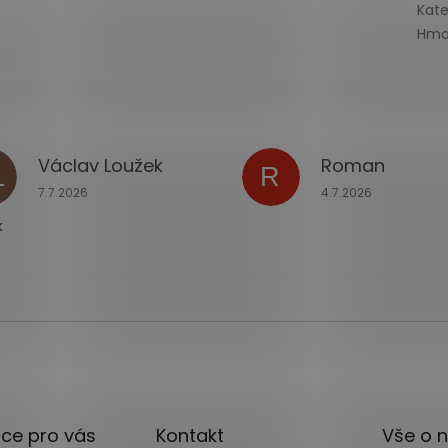
Kate
Hmo
Václav Loužek
Roman
L
R
ček.
Hodnocení obchodu je 5 z 5 hvězdiček.
Hodnocení obchodu
7.7.2026
4.7.2026
k
ce pro vás
Kontakt
Vše o 