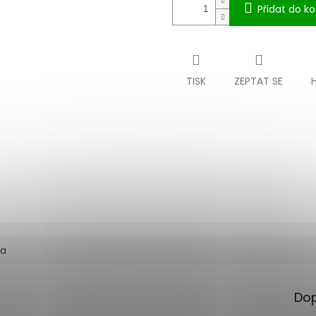
Přidat do ko
TISK
ZEPTAT SE
ka
Dop