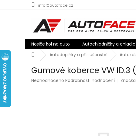
Přejít
info@autoface.cz
na
obsah
Nosiče kol na auto
Autochladničky a chladic
Domů
Autodoplňky a příslušenství
Autokob
Gumové koberce VW ID.3 (
Průměrné
Neohodnoceno
Podrobnosti hodnocení
Značka
hodnocení
produktu
je
0,0
z
5
hvězdiček.