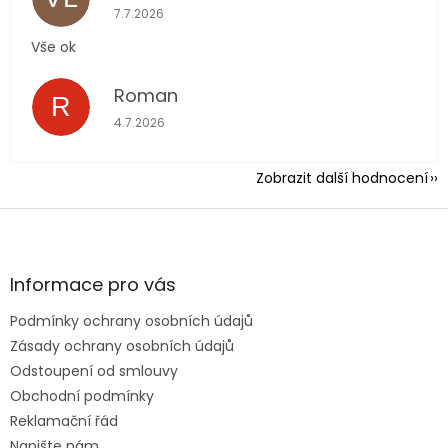
Hodnocení obchodu je 5 z 5 hvězdiček.
7.7.2026
Vše ok
Roman
R
Hodnocení obchodu je 5 z 5 hvězdiček.
4.7.2026
Zobrazit další hodnocení
Z
á
p
a
Informace pro vás
t
Podmínky ochrany osobních údajů
í
Zásady ochrany osobních údajů
Odstoupení od smlouvy
Obchodní podmínky
Reklamační řád
Napište nám