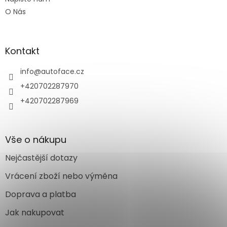
O Nás
Kontakt
info
@
autoface.cz
+420702287970
+420702287969
Vše o nákupu
Nejčastější dotazy
Vrácení zboží nebo výměna
Doprava a platba
Jak nakupovat