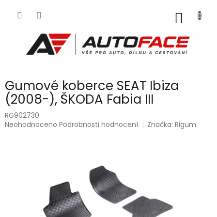
Přejít
na
NÁKUP
obsah
KOŠÍK
Gumové koberce SEAT Ibiza
(2008-), ŠKODA Fabia III
RG902730
Průměrné
Neohodnoceno
Podrobnosti hodnocení
Značka:
Rigum
hodnocení
produktu
je
0,0
z
5
hvězdiček.