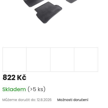
822 Kč
Měrná
Skladem
(>5 ks)
cena:
Můžeme doručit do:
12.8.2026
Možnosti doručení