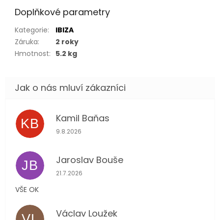
Doplňkové parametry
Kategorie
:
IBIZA
Záruka
:
2 roky
Hmotnost
:
5.2 kg
Kamil Baňas
KB
Hodnocení obchodu je 5 z 5 hvězdiček.
9.8.2026
Jaroslav Bouše
JB
Hodnocení obchodu je 5 z 5 hvězdiček.
21.7.2026
VŠE OK
Václav Loužek
VL