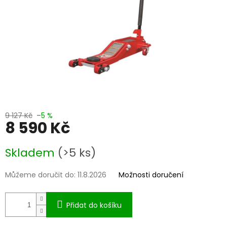
9 127 Kč
–5 %
8 590 Kč
Měrná
Skladem
(>5 ks)
cena:
Můžeme doručit do:
11.8.2026
Možnosti doručení
Přidat do košíku