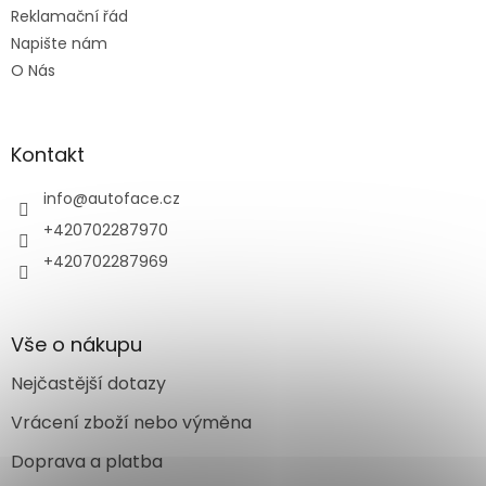
Reklamační řád
Napište nám
O Nás
Kontakt
info
@
autoface.cz
+420702287970
+420702287969
Vše o nákupu
Nejčastější dotazy
Vrácení zboží nebo výměna
Doprava a platba