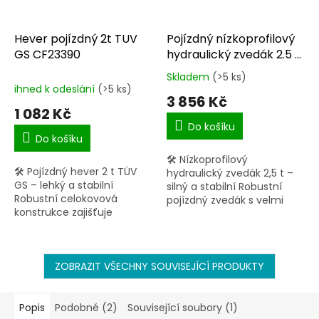
Hever pojízdný 2t TUV
Pojízdný nízkoprofilový
GS CF23390
hydraulický zvedák 2.5 t
T830018
Skladem
(>5 ks)
Průměrné
ihned k odeslání
(>5 ks)
hodnocení
3 856 Kč
produktu
1 082 Kč
je
Do košíku
5,0
Do košíku
z
🛠 Nízkoprofilový
5
🛠 Pojízdný hever 2 t TÜV
hydraulický zvedák 2,5 t –
hvězdiček.
GS – lehký a stabilní
silný a stabilní Robustní
Robustní celokovová
pojízdný zvedák s velmi
konstrukce zajišťuje
nízkým nájezdem – ideální i
výbornou stabilitu a
pro snížená vozidla.
bezpečné zvedání vozidla.
Nosnost až 2,5 t Minimální...
Nosnost až 2 000 kg Rozsah
zdvihu...
ZOBRAZIT VŠECHNY SOUVISEJÍCÍ PRODUKTY
Popis
Podobné (2)
Související soubory (1)