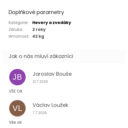
Doplňkové parametry
Kategorie
:
Hevery a zvedáky
Záruka
:
2 roky
Hmotnost
:
42 kg
Jaroslav Bouše
JB
Hodnocení obchodu je 5 z 5 hvězdiček.
21.7.2026
VŠE OK
Václav Loužek
VL
Hodnocení obchodu je 5 z 5 hvězdiček.
7.7.2026
Vše ok