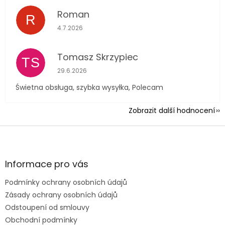
Roman
R
Hodnocení obchodu je 5 z 5 hvězdiček.
4.7.2026
Tomasz Skrzypiec
TS
Hodnocení obchodu je 5 z 5 hvězdiček.
29.6.2026
Świetna obsługa, szybka wysyłka, Polecam
Zobrazit další hodnocení
Z
á
p
a
Informace pro vás
t
Podmínky ochrany osobních údajů
í
Zásady ochrany osobních údajů
Odstoupení od smlouvy
Obchodní podmínky