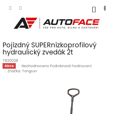
Přejít
na
NÁKUP
obsah
KOŠÍK
Pojízdný SUPERnízkoprofilový
hydraulický zvedák 2t
T820028
Průměrné
Neohodnoceno
Podrobnosti hodnocení
Akce
hodnocení
Značka:
Tongrun
produktu
je
0,0
z
5
hvězdiček.