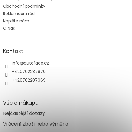
Obchodní podmínky
Reklamační řád
Napište nám
O Nás
Kontakt
info
@
autoface.cz
+420702287970
+420702287969
Vše o nákupu
Nejčastější dotazy
Vrácení zboží nebo výměna