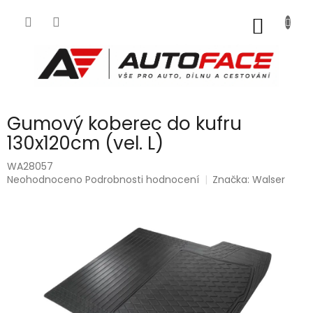
Přejít
na
NÁKUP
obsah
KOŠÍK
Gumový koberec do kufru
130x120cm (vel. L)
WA28057
Průměrné
Neohodnoceno
Podrobnosti hodnocení
Značka:
Walser
hodnocení
produktu
je
0,0
z
5
hvězdiček.