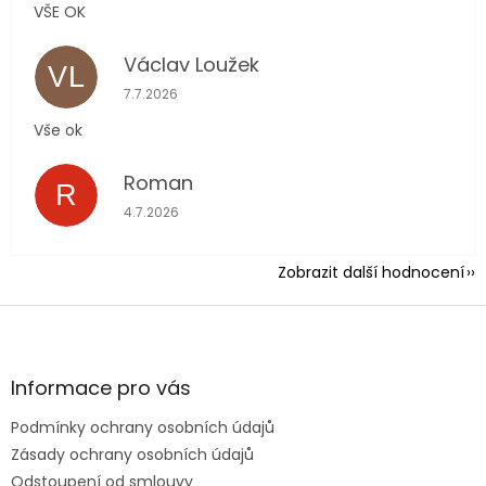
VŠE OK
Václav Loužek
VL
Hodnocení obchodu je 5 z 5 hvězdiček.
7.7.2026
Vše ok
Roman
R
Hodnocení obchodu je 5 z 5 hvězdiček.
4.7.2026
Zobrazit další hodnocení
Z
á
p
a
Informace pro vás
t
Podmínky ochrany osobních údajů
í
Zásady ochrany osobních údajů
Odstoupení od smlouvy