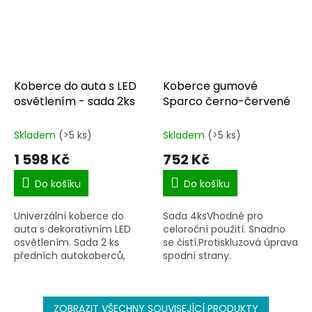
Koberce do auta s LED
Koberce gumové
osvětlením - sada 2ks
Sparco černo-červené
Skladem
(>5 ks)
Skladem
(>5 ks)
1 598 Kč
752 Kč
Do košíku
Do košíku
Univerzální koberce do
Sada 4ksVhodné pro
auta s dekorativním LED
celoroční použití. Snadno
osvětlením. Sada 2 ks
se čistí.Protiskluzová úprava
předních autokoberců,
spodní strany.
vyrobených z inovativního
materiálu TPE.
ZOBRAZIT VŠECHNY SOUVISEJÍCÍ PRODUKTY