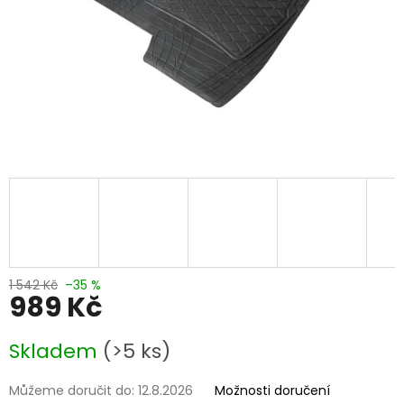
1 542 Kč
–35 %
989 Kč
Měrná
Skladem
(>5 ks)
cena:
Můžeme doručit do:
12.8.2026
Možnosti doručení