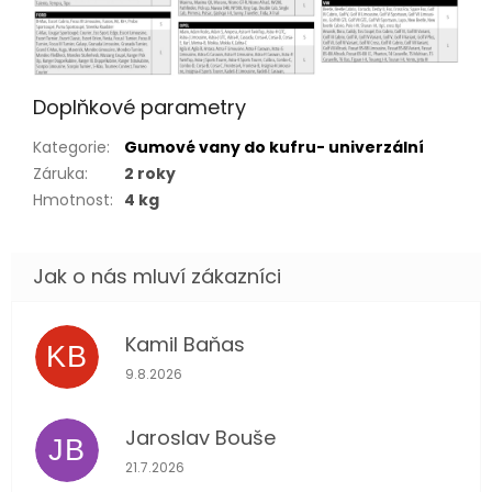
Doplňkové parametry
Kategorie
:
Gumové vany do kufru- univerzální
Záruka
:
2 roky
Hmotnost
:
4 kg
Kamil Baňas
KB
Hodnocení obchodu je 5 z 5 hvězdiček.
9.8.2026
Jaroslav Bouše
JB
Hodnocení obchodu je 5 z 5 hvězdiček.
21.7.2026