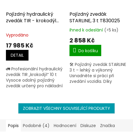
Pojízdný hydraulický
Pojízdný zvedák
zvedák TIR - krokodýl
STARLINE, 3 t T830025
10T
ihned k odeslání
(>5 ks)
Průměrné
Vyprodáno
hodnocení
2 858 Kč
produktu
17 985 Kč
je
Do košíku
4,0
DETAIL
z
🛠 Pojízdný zvedák STARLINE
5
🚛 Profesionální hydraulický
3 t – lehký a výkonný
hvězdiček.
zvedák TIR „krokodýl“ 10 t
Usnadněte si práci při
Vysoce odolný pojízdný
zvedání vozidla. Díky
zvedák určený pro nákladní
ovládací a vodicí tyči je
vozy, TIR a těžkou techniku.
manipulace rychlá,
Masivní konstrukce
pohodlná a bezpečná.
zaručuje stabilitu a...
Nosnost až 3...
ZOBRAZIT VŠECHNY SOUVISEJÍCÍ PRODUKTY
Popis
Podobné (4)
Hodnocení
Diskuze
Značka