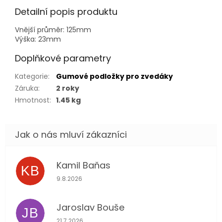
Detailní popis produktu
Vnější průměr: 125mm
Výška: 23mm
Doplňkové parametry
Kategorie
:
Gumové podložky pro zvedáky
Záruka
:
2 roky
Hmotnost
:
1.45 kg
Kamil Baňas
KB
Hodnocení obchodu je 5 z 5 hvězdiček.
9.8.2026
Jaroslav Bouše
JB
Hodnocení obchodu je 5 z 5 hvězdiček.
21.7.2026