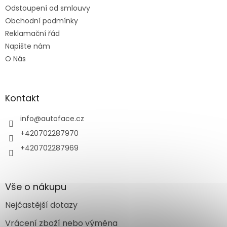
Odstoupení od smlouvy
Obchodní podmínky
Reklamační řád
Napište nám
O Nás
Kontakt
info
@
autoface.cz
+420702287970
+420702287969
Vše o nákupu
Nejčastější dotazy
Vrácení zboží nebo výměna