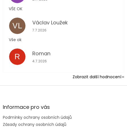
VŠE OK
Václav Loužek
VL
Hodnocení obchodu je 5 z 5 hvězdiček.
7.7.2026
Vše ok
Roman
R
Hodnocení obchodu je 5 z 5 hvězdiček.
4.7.2026
Zobrazit další hodnocení
Z
á
p
a
Informace pro vás
t
Podmínky ochrany osobních údajů
í
Zásady ochrany osobních údajů