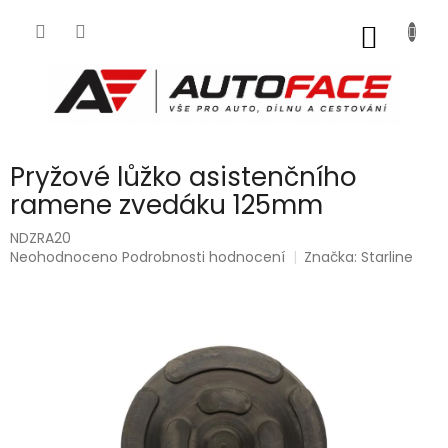
Přejít
na
NÁKUP
obsah
KOŠÍK
Pryžové lůžko asistenčního
ramene zvedáku 125mm
NDZRA20
Průměrné
Neohodnoceno
Podrobnosti hodnocení
Značka:
Starline
hodnocení
produktu
je
0,0
z
5
hvězdiček.