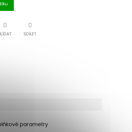
šíku
HLÍDAT
SDÍLET
lňkové parametry