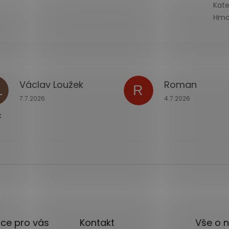
Kate
Hmo
Václav Loužek
Roman
L
R
ček.
Hodnocení obchodu je 5 z 5 hvězdiček.
Hodnocení obchodu
7.7.2026
4.7.2026
k
ce pro vás
Kontakt
Vše o 