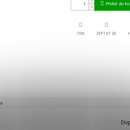
Přidat do ko
TISK
ZEPTAT SE
ka
Dop