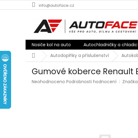
Přejít
info@autoface.cz
na
obsah
Nosiče kol na auto
Autochladničky a chladic
Domů
Autodoplňky a příslušenství
Autokob
Gumové koberce Renault E
Průměrné
Neohodnoceno
Podrobnosti hodnocení
Značka
hodnocení
produktu
je
0,0
z
5
hvězdiček.