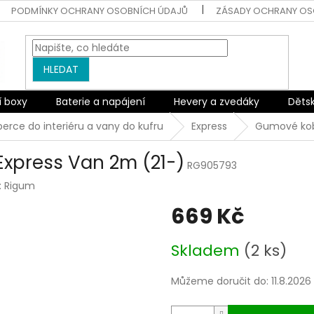
PODMÍNKY OCHRANY OSOBNÍCH ÚDAJŮ
ZÁSADY OCHRANY OS
HLEDAT
í boxy
Baterie a napájení
Hevery a zvedáky
Děts
erce do interiéru a vany do kufru
Express
Gumové kob
xpress Van 2m (21-)
RG905793
:
Rigum
669 Kč
Měrná
Skladem
(2 ks)
cena:
Můžeme doručit do:
11.8.2026