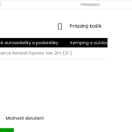
OBNÍCH ÚDAJŮ
ODSTOUPENÍ OD SMLOUVY
Přihlášení
OBCHODNÍ POD
NÁKUPNÍ
Prázdný košík
KOŠÍK
ké autosedačky a podsedáky
Kemping a outdoor
Kara
erce Renault Express Van 2m (21-)
Možnosti doručení