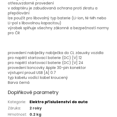
otřesuvzdorné provedení
v adaptéru je zabudovaná ochrana proti zkratu a
přepólování
lze použít pro libovolný typ baterie (Li-ion, Ni-Mh nebo
Li-pol s libovolnou kapacitou)
výrobek splňuje všechny zákonné a bezpečností normy
pro ČR
provedení nabíječky
nabíječka do CL zásuvky vozidla
pro napětí startovací baterie (DC) [V]
12
pro napětí startovací baterie (DC) [V]
24
provedení koncovky
Apple 30-pin konektor
výstupní proud USB [A]
0.7
typ kabelu
vodící kabel kroucený
Barva
černá
Doplňkové parametry
Kategorie
:
Elektro příslušenství do auta
Záruka
:
2 roky
Hmotnost
:
0.2 kg