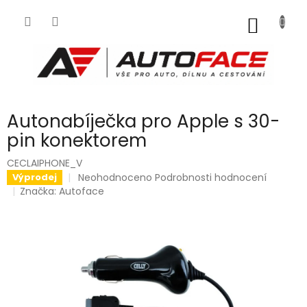
Přejít
na
NÁKUP
obsah
KOŠÍK
Autonabíječka pro Apple s 30-
pin konektorem
CECLAIPHONE_V
Průměrné
Neohodnoceno
Podrobnosti hodnocení
Výprodej
hodnocení
Značka:
Autoface
produktu
je
0,0
z
5
hvězdiček.