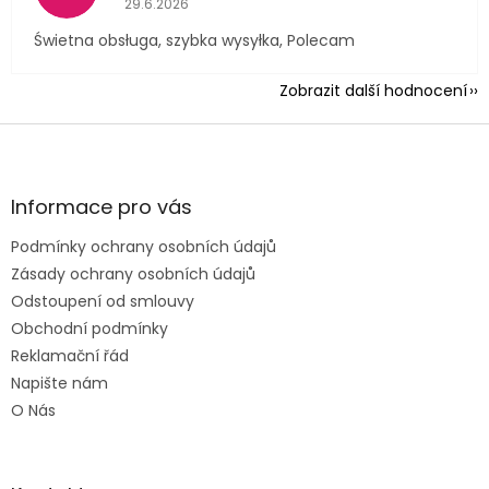
29.6.2026
Świetna obsługa, szybka wysyłka, Polecam
Zobrazit další hodnocení
Z
á
p
a
Informace pro vás
t
Podmínky ochrany osobních údajů
í
Zásady ochrany osobních údajů
Odstoupení od smlouvy
Obchodní podmínky
Reklamační řád
Napište nám
O Nás