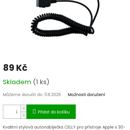
89 Kč
Měrná
Skladem
(1 ks)
cena:
Můžeme doručit do:
11.8.2026
Možnosti doručení
Přidat do košíku
Kvalitní stylová autonabíječka CELLY pro přístroje Apple s 30-