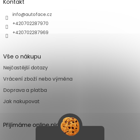
Kontakt
info
@
autoface.cz
+420702287970
+420702287969
Vše o nákupu
Nejčastější dotazy
Vrácení zboží nebo výměna
Doprava a platba
Jak nakupovat
Přijímáme online platby