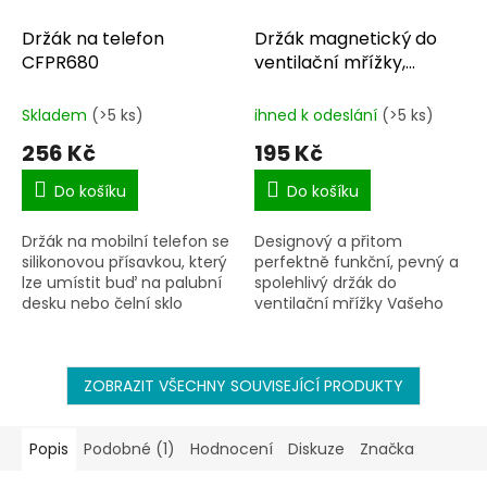
Držák na telefon
Držák magnetický do
CFPR680
ventilační mřížky,
trojhranný CF22273
Skladem
(>5 ks)
ihned k odeslání
(>5 ks)
256 Kč
195 Kč
Do košíku
Do košíku
Držák na mobilní telefon se
Designový a přitom
silikonovou přísavkou, který
perfektně funkční, pevný a
lze umístit buď na palubní
spolehlivý držák do
desku nebo čelní sklo
ventilační mřížky Vašeho
vozidla.Nastavitelné čelisti
vozu
umožňují uchycení
telefonů o šířce 67-90mm.
ZOBRAZIT VŠECHNY SOUVISEJÍCÍ PRODUKTY
Popis
Podobné (1)
Hodnocení
Diskuze
Značka