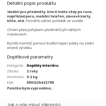
Detailní popis produktu
I
deální pro předměty, které máte vždy po ruce,
například pero, mobilní telefon, slevové karty,
klíče, atd.
Pomáhá udržet pořádek ve vozidle.
Chrání před pohybem předmětů při náhlých
manévrech.
Rychlá montáž pomocí kvalitní lepicí pásky na zadní
straně výrobku.
Doplňkové parametry
Kategorie
:
Doplňky interiéru
Záruka
:
2 roky
Hmotnost
:
0.2 kg
EAN
:
5901225422798
Položka byla vyprodána…