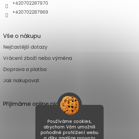
+420702287970
+420702287969
Vše o nákupu
Nejčastější dotazy
Vrácení zboží nebo výměna
Doprava a platba
Jak nakupovat
Přijímáme online platby
Používáme cookies,
abychom Vám umožnili
pohodlné prohlížení webu
a díky analýze provozu