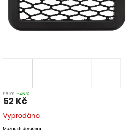
98 Kč
–46 %
52 Kč
Měrná
Vyprodáno
cena:
Možnosti doručení