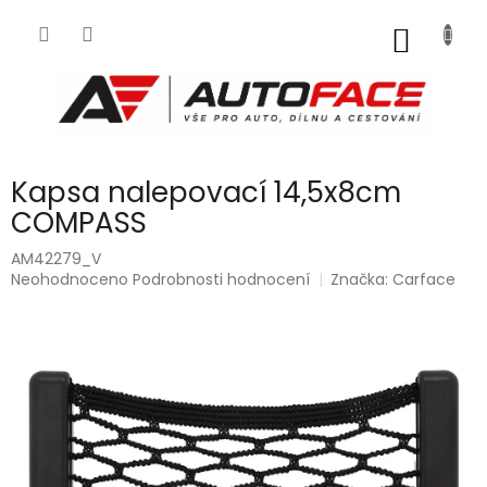
Přejít
na
NÁKUP
obsah
KOŠÍK
Kapsa nalepovací 14,5x8cm
COMPASS
AM42279_V
Průměrné
Neohodnoceno
Podrobnosti hodnocení
Značka:
Carface
hodnocení
produktu
je
0,0
z
5
hvězdiček.