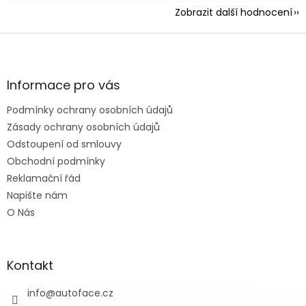
Zobrazit další hodnocení
Z
á
p
a
Informace pro vás
t
Podmínky ochrany osobních údajů
í
Zásady ochrany osobních údajů
Odstoupení od smlouvy
Obchodní podmínky
Reklamační řád
Napište nám
O Nás
Kontakt
info
@
autoface.cz