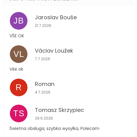
Jaroslav Bouše
JB
Hodnocení obchodu je 5 z 5 hvězdiček.
21.7.2026
VŠE OK
Václav Loužek
VL
Hodnocení obchodu je 5 z 5 hvězdiček.
7.7.2026
Vše ok
Roman
R
Hodnocení obchodu je 5 z 5 hvězdiček.
4.7.2026
Tomasz Skrzypiec
TS
Hodnocení obchodu je 5 z 5 hvězdiček.
29.6.2026
Świetna obsługa, szybka wysyłka, Polecam