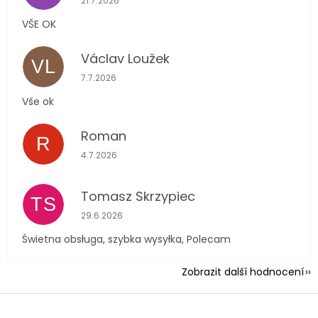
21.7.2026
VŠE OK
Václav Loužek
VL
Hodnocení obchodu je 5 z 5 hvězdiček.
7.7.2026
Vše ok
Roman
R
Hodnocení obchodu je 5 z 5 hvězdiček.
4.7.2026
Tomasz Skrzypiec
TS
Hodnocení obchodu je 5 z 5 hvězdiček.
29.6.2026
Świetna obsługa, szybka wysyłka, Polecam
Zobrazit další hodnocení
Z
á