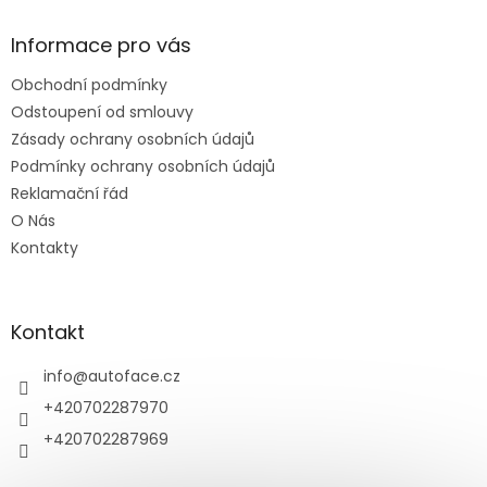
p
a
Informace pro vás
t
Obchodní podmínky
í
Odstoupení od smlouvy
Zásady ochrany osobních údajů
Podmínky ochrany osobních údajů
Reklamační řád
O Nás
Kontakty
Kontakt
info
@
autoface.cz
+420702287970
+420702287969