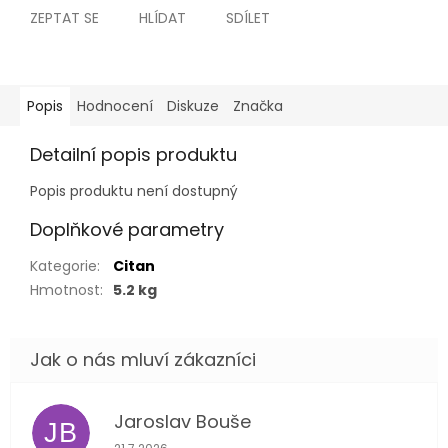
ZEPTAT SE
HLÍDAT
SDÍLET
Popis
Hodnocení
Diskuze
Značka
Detailní popis produktu
Popis produktu není dostupný
Doplňkové parametry
Kategorie
:
Citan
Hmotnost
:
5.2 kg
Jaroslav Bouše
JB
Hodnocení obchodu je 5 z 5 hvězdiček.