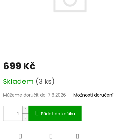
699 Kč
Měrná
Skladem
(3 ks)
cena:
Můžeme doručit do:
7.8.2026
Možnosti doručení
Přidat do košíku