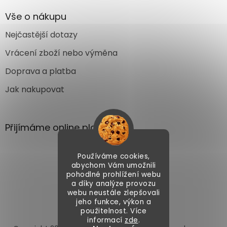
Vše o nákupu
Nejčastější dotazy
Vrácení zboží nebo výměna
Doprava a platba
Jak nakupovat
Přijímáme online platby
Používáme cookies,
abychom Vám umožnili
pohodlné prohlížení webu
a díky analýze provozu
webu neustále zlepšovali
Vytvořil Shoptet
jeho funkce, výkon a
použitelnost. Více
informací
zde
.