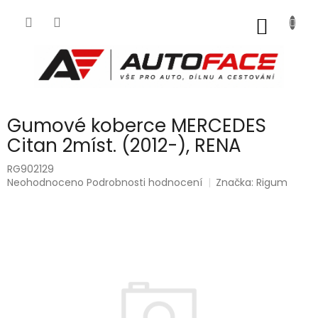
Přejít
na
NÁKUP
obsah
KOŠÍK
Gumové koberce MERCEDES
Citan 2míst. (2012-), RENA
RG902129
Průměrné
Neohodnoceno
Podrobnosti hodnocení
Značka:
Rigum
hodnocení
produktu
je
0,0
z
5
hvězdiček.