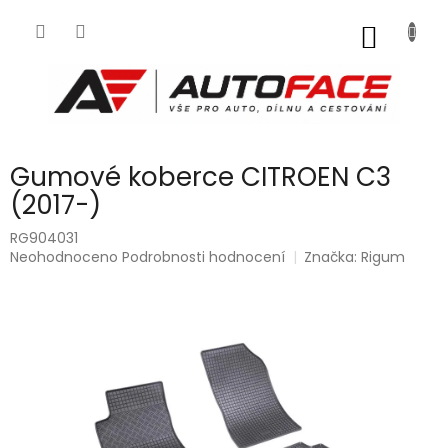
Přejít
na
NÁKUP
obsah
KOŠÍK
Gumové koberce CITROEN C3
(2017-)
RG904031
Průměrné
Neohodnoceno
Podrobnosti hodnocení
Značka:
Rigum
hodnocení
produktu
je
0,0
z
5
hvězdiček.