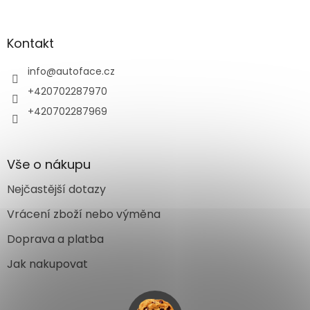
Kontakt
info
@
autoface.cz
+420702287970
+420702287969
Vše o nákupu
Nejčastější dotazy
Vrácení zboží nebo výměna
Doprava a platba
Jak nakupovat