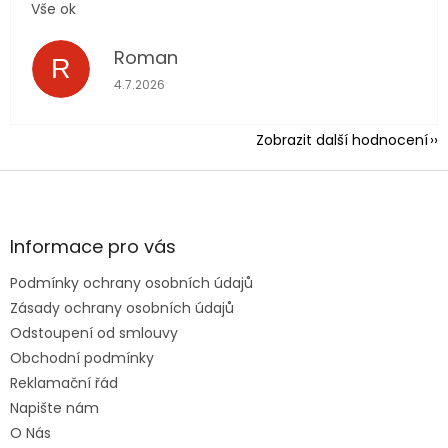
Vše ok
Roman
R
Hodnocení obchodu je 5 z 5 hvězdiček.
4.7.2026
Zobrazit další hodnocení
Z
á
p
a
Informace pro vás
t
Podmínky ochrany osobních údajů
í
Zásady ochrany osobních údajů
Odstoupení od smlouvy
Obchodní podmínky
Reklamační řád
Napište nám
O Nás