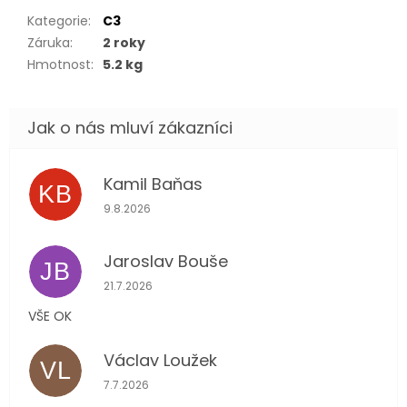
Kategorie
:
C3
Záruka
:
2 roky
Hmotnost
:
5.2 kg
Kamil Baňas
KB
Hodnocení obchodu je 5 z 5 hvězdiček.
9.8.2026
Jaroslav Bouše
JB
Hodnocení obchodu je 5 z 5 hvězdiček.
21.7.2026
VŠE OK
Václav Loužek
VL
Hodnocení obchodu je 5 z 5 hvězdiček.
7.7.2026