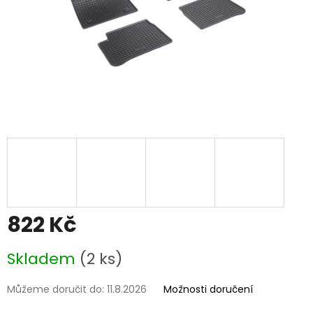
822 Kč
Měrná
Skladem
(2 ks)
cena:
Můžeme doručit do:
11.8.2026
Možnosti doručení