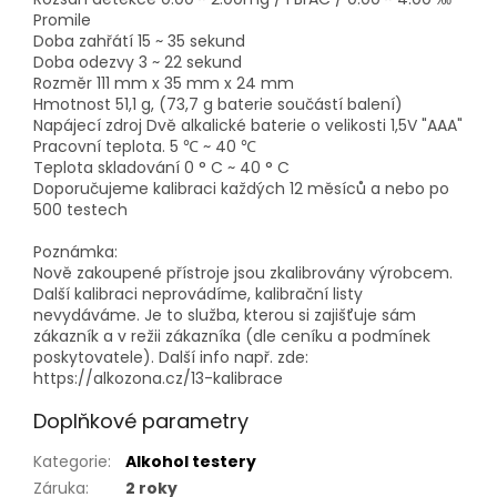
Promile
Doba zahřátí 15 ~ 35 sekund
Doba odezvy 3 ~ 22 sekund
Rozměr 111 mm x 35 mm x 24 mm
Hmotnost 51,1 g, (73,7 g baterie součástí balení)
Napájecí zdroj Dvě alkalické baterie o velikosti 1,5V "AAA"
Pracovní teplota. 5 ℃ ~ 40 ℃
Teplota skladování 0 ° C ~ 40 ° C
Doporučujeme kalibraci každých 12 měsíců a nebo po
500 testech
Poznámka:
Nově zakoupené přístroje jsou zkalibrovány výrobcem.
Další kalibraci neprovádíme, kalibrační listy
nevydáváme. Je to služba, kterou si zajišťuje sám
zákazník a v režii zákazníka (dle ceníku a podmínek
poskytovatele). Další info např. zde:
https://alkozona.cz/13-kalibrace
Doplňkové parametry
Kategorie
:
Alkohol testery
Záruka
:
2 roky