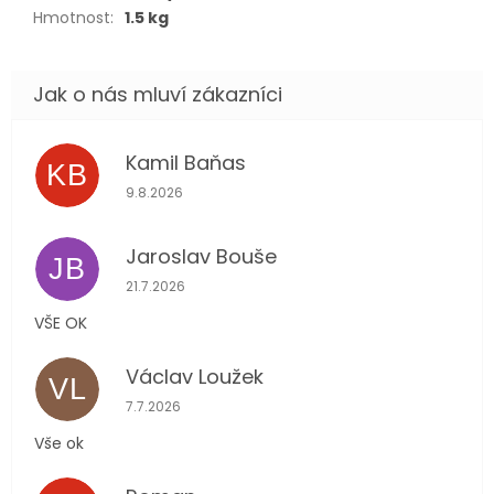
Hmotnost
:
1.5 kg
Kamil Baňas
KB
Hodnocení obchodu je 5 z 5 hvězdiček.
9.8.2026
Jaroslav Bouše
JB
Hodnocení obchodu je 5 z 5 hvězdiček.
21.7.2026
VŠE OK
Václav Loužek
VL
Hodnocení obchodu je 5 z 5 hvězdiček.
7.7.2026
Vše ok