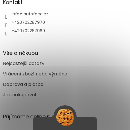
Kontakt
info
@
autoface.cz
+420702287970
+420702287969
Vše o nákupu
Nejčastější dotazy
Vrácení zboží nebo výměna
Doprava a platba
Jak nakupovat
Přijímáme online platby