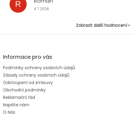
Roman
R
Hodnocení obchodu je 5 z 5 hvězdiček.
4.7.2026
Zobrazit další hodnocení
Z
á
p
a
Informace pro vás
t
Podmínky ochrany osobních údajů
í
Zásady ochrany osobních údajů
Odstoupení od smlouvy
Obchodní podmínky
Reklamační řád
Napište nám
O Nás