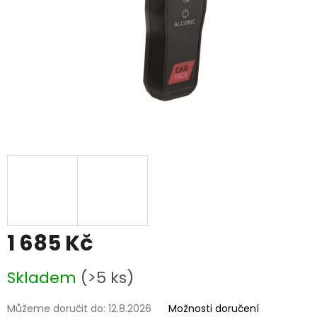
1 685 Kč
Měrná
Skladem
(>5 ks)
cena:
Můžeme doručit do:
12.8.2026
Možnosti doručení