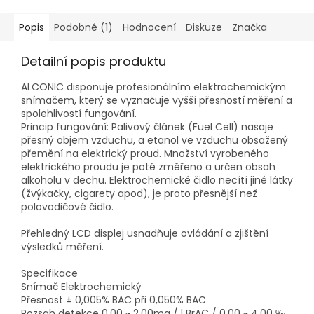
Popis
Podobné (1)
Hodnocení
Diskuze
Značka
Detailní popis produktu
ALCONIC disponuje profesionálním elektrochemickým
snímačem, který se vyznačuje vyšší přesností měření a
spolehlivostí fungování.
Princip fungování: Palivový článek (Fuel Cell) nasaje
přesný objem vzduchu, a etanol ve vzduchu obsažený
přemění na elektrický proud. Množství vyrobeného
elektrického proudu je poté změřeno a určen obsah
alkoholu v dechu. Elektrochemické čidlo necítí jiné látky
(žvýkačky, cigarety apod), je proto přesnější než
polovodičové čidlo.
Přehledný LCD displej usnadňuje ovládání a zjištění
výsledků měření.
Specifikace
Snímač Elektrochemický
Přesnost ± 0,005% BAC při 0,050% BAC
Rozsah detekce 0.00 ~ 2.00mg / l BrAC / 0.00 ~ 4.00 ‰