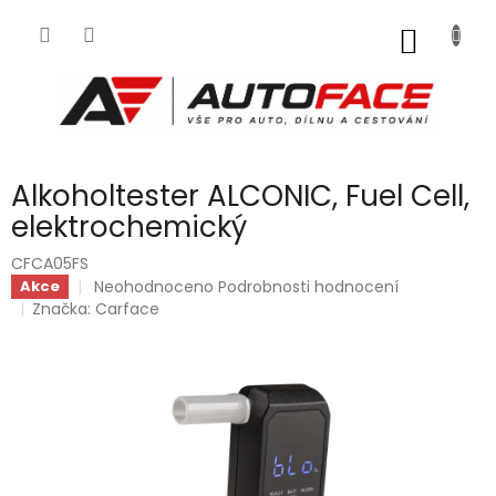
Přejít
na
NÁKUP
obsah
KOŠÍK
Alkoholtester ALCONIC, Fuel Cell,
elektrochemický
CFCA05FS
Průměrné
Neohodnoceno
Podrobnosti hodnocení
Akce
hodnocení
Značka:
Carface
produktu
je
0,0
z
5
hvězdiček.