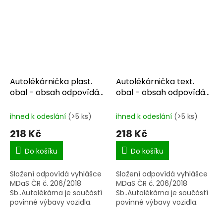
Autolékárnička plast.
Autolékárnička text.
obal - obsah odpovídá
obal - obsah odpovídá
EU-MDR
EU-MDR
ihned k odeslání
(>5 ks)
ihned k odeslání
(>5 ks)
218 Kč
218 Kč
Do košíku
Do košíku
Složení odpovídá vyhlášce
Složení odpovídá vyhlášce
MDaS ČR č. 206/2018
MDaS ČR č. 206/2018
Sb..Autolékárna je součástí
Sb..Autolékárna je součástí
povinné výbavy vozidla.
povinné výbavy vozidla.